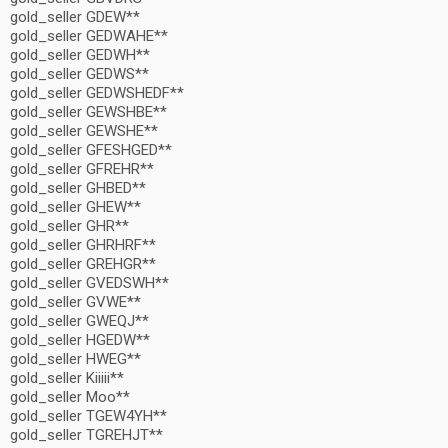
gold_seller GDEW**
gold_seller GEDWAHE**
gold_seller GEDWH**
gold_seller GEDWS**
gold_seller GEDWSHEDF**
gold_seller GEWSHBE**
gold_seller GEWSHE**
gold_seller GFESHGED**
gold_seller GFREHR**
gold_seller GHBED**
gold_seller GHEW**
gold_seller GHR**
gold_seller GHRHRF**
gold_seller GREHGR**
gold_seller GVEDSWH**
gold_seller GVWE**
gold_seller GWEQJ**
gold_seller HGEDW**
gold_seller HWEG**
gold_seller Kiiiii**
gold_seller Moo**
gold_seller TGEW4YH**
gold_seller TGREHJT**