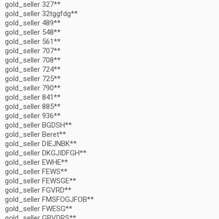
gold_seller 327**
gold_seller 32tggfdg**
gold_seller 489**
gold_seller 548**
gold_seller 561**
gold_seller 707**
gold_seller 708**
gold_seller 724**
gold_seller 725**
gold_seller 790**
gold_seller 841**
gold_seller 885**
gold_seller 936**
gold_seller BGDSH**
gold_seller Beret**
gold_seller DIEJNBK**
gold_seller DKGJIDFGH**
gold_seller EWHE**
gold_seller FEWS**
gold_seller FEWSGE**
gold_seller FGVRD**
gold_seller FMSFOGJFOB**
gold_seller FWESG**
gold_seller GBVDRS**