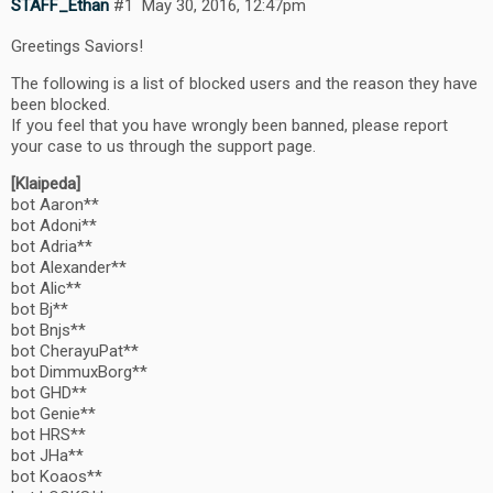
STAFF_Ethan
#1
May 30, 2016, 12:47pm
Greetings Saviors!
The following is a list of blocked users and the reason they have
been blocked.
If you feel that you have wrongly been banned, please report
your case to us through the support page.
[Klaipeda]
bot Aaron**
bot Adoni**
bot Adria**
bot Alexander**
bot Alic**
bot Bj**
bot Bnjs**
bot CherayuPat**
bot DimmuxBorg**
bot GHD**
bot Genie**
bot HRS**
bot JHa**
bot Koaos**