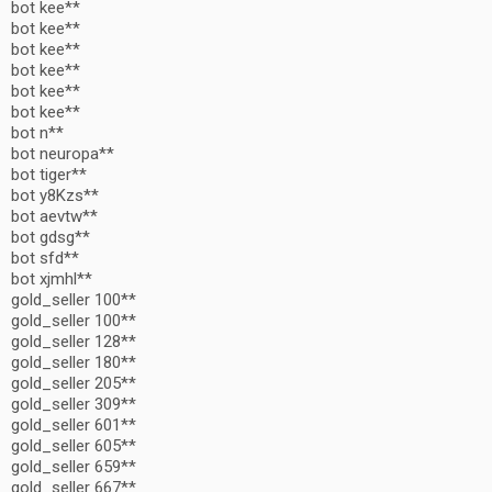
bot kee**
bot kee**
bot kee**
bot kee**
bot kee**
bot kee**
bot n**
bot neuropa**
bot tiger**
bot y8Kzs**
bot aevtw**
bot gdsg**
bot sfd**
bot xjmhl**
gold_seller 100**
gold_seller 100**
gold_seller 128**
gold_seller 180**
gold_seller 205**
gold_seller 309**
gold_seller 601**
gold_seller 605**
gold_seller 659**
gold_seller 667**