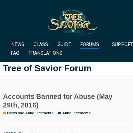
NEWS
CLASS
GUIDE
FORUMS
SUPPORT
FAQ
TRANSLATIONS
Tree of Savior Forum
Accounts Banned for Abuse (May
29th, 2016)
News and Announcements
Announcements