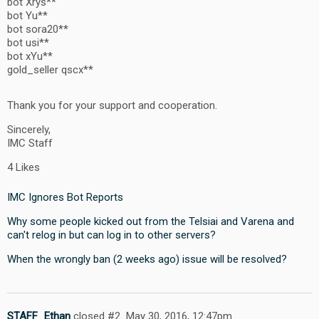
bot Xrys**
bot Yu**
bot sora20**
bot usi**
bot xYu**
gold_seller qscx**
Thank you for your support and cooperation.
Sincerely,
IMC Staff
4 Likes
IMC Ignores Bot Reports
Why some people kicked out from the Telsiai and Varena and
can't relog in but can log in to other servers?
When the wrongly ban (2 weeks ago) issue will be resolved?
STAFF_Ethan
closed
#2
May 30, 2016, 12:47pm