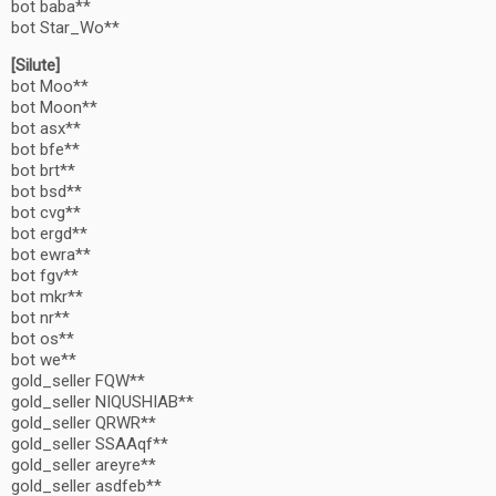
bot baba**
bot Star_Wo**
[Silute]
bot Moo**
bot Moon**
bot asx**
bot bfe**
bot brt**
bot bsd**
bot cvg**
bot ergd**
bot ewra**
bot fgv**
bot mkr**
bot nr**
bot os**
bot we**
gold_seller FQW**
gold_seller NIQUSHIAB**
gold_seller QRWR**
gold_seller SSAAqf**
gold_seller areyre**
gold_seller asdfeb**